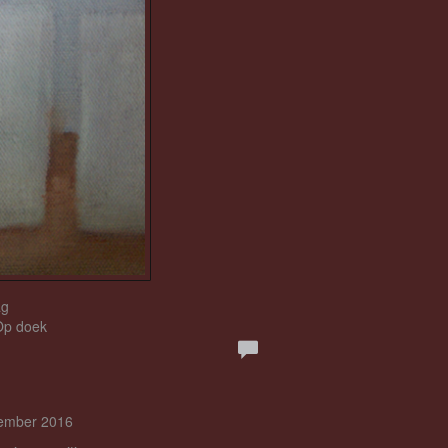
ag
 Op doek
cember 2016