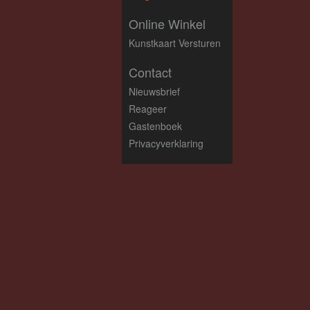
Online Winkel
Kunstkaart Versturen
Contact
Nieuwsbrief
Reageer
Gastenboek
Privacyverklaring