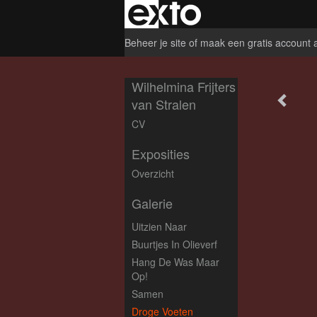
Beheer je site
of
maak een gratis account 
Wilhelmina Frijters
van Stralen
CV
Exposities
Overzicht
Galerie
Uitzien Naar
Buurtjes In Olieverf
Hang De Was Maar
Op!
Samen
Droge Voeten