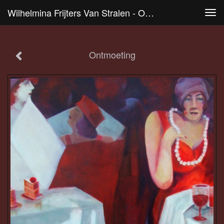
Wilhelmina Frijters Van Stralen - Ontmoeting
Tog
navi
Ontmoeting